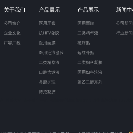
关于我们
产品展示
产品展示
新闻中
公司简介
医用牙膏
医用面膜
公司新闻
企业文化
抗HPV凝胶
二类精华液
行业新闻
厂容厂貌
医用面膜
磁疗贴
医用疤痕凝胶
远红外贴
二类精华液
二类妇科凝胶
口腔含漱液
医用妇科洗液
鼻腔护理
聚乙二醇系列
痔疮凝胶
医药
搜外友链
亲子鉴定中心
深圳婦科醫院
抑郁症可以彻底根治吗
123读